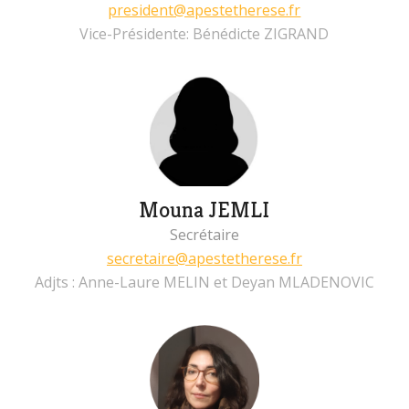
president@apestetherese.fr
Vice-Présidente: Bénédicte ZIGRAND
Mouna JEMLI
Secrétaire
secretaire@apestetherese.fr
Adjts : Anne-Laure MELIN et Deyan MLADENOVIC